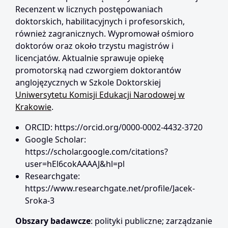
Recenzent w licznych postępowaniach
doktorskich, habilitacyjnych i profesorskich,
również zagranicznych. Wypromował ośmioro
doktorów oraz około trzystu magistrów i
licencjatów. Aktualnie sprawuje opiekę
promotorską nad czworgiem doktorantów
anglojęzycznych w Szkole Doktorskiej
Uniwersytetu Komisji Edukacji Narodowej w
Krakowie
.
ORCID: https://orcid.org/0000-0002-4432-3720
Google Scholar:
https://scholar.google.com/citations?
user=hEl6cokAAAAJ&hl=pl
Researchgate:
https://www.researchgate.net/profile/Jacek-
Sroka-3
Obszary badawcze
: polityki publiczne; zarządzanie