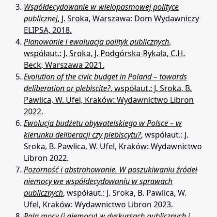
Współdecydowanie w wielopasmowej polityce
publicznej
, J. Sroka, Warszawa: Dom Wydawniczy
ELIPSA, 2018.
Planowanie i ewaluacja polityk publicznych
,
współaut.: J. Sroka, J. Podgórska-Rykała, C.H.
Beck, Warszawa 2021.
Evolution of the civic budget in Poland – towards
deliberation or plebiscite?
, współaut.: J. Sroka, B.
Pawlica, W. Ufel, Kraków: Wydawnictwo Libron
2022.
Ewolucja budżetu obywatelskiego w Polsce – w
kierunku deliberacji czy plebiscytu?
, współaut.: J.
Sroka, B. Pawlica, W. Ufel, Kraków: Wydawnictwo
Libron 2022.
Pozorność i abstrahowanie. W poszukiwaniu źródeł
niemocy we współdecydowaniu w sprawach
publicznych
, współaut.: J. Sroka, B. Pawlica, W.
Ufel, Kraków: Wydawnictwo Libron 2023.
Pola mocy (i niemocy) w dyskursach publicznych i