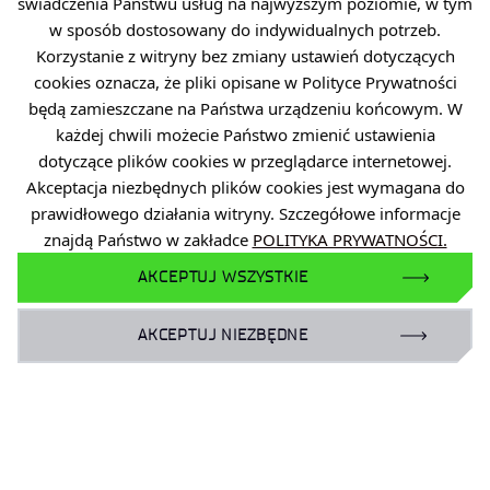
świadczenia Państwu usług na najwyższym poziomie, w tym
projektu dysponuje Ministerstwo Nauki i
w sposób dostosowany do indywidualnych potrzeb.
Szkolnictwa Wyższego.
Korzystanie z witryny bez zmiany ustawień dotyczących
GOSPOSTRATEG-XII/0001/2025
, pt. „Ramy i
cookies oznacza, że pliki opisane w Polityce Prywatności
kierunki implementacji koncepcji inteligentnej
będą zamieszczane na Państwa urządzeniu końcowym. W
wsi (
smart village
) w krajowej i regionalnych
każdej chwili możecie Państwo zmienić ustawienia
politykach rozwojowych”, funkcja w projekcie:
dotyczące plików cookies w przeglądarce internetowej.
członek zespołu badawczego, realizacja
Akceptacja niezbędnych plików cookies jest wymagana do
projektu rozpoczęta w 2026 roku.
prawidłowego działania witryny. Szczegółowe informacje
znajdą Państwo w zakładce
POLITYKA PRYWATNOŚCI.
AKCEPTUJ WSZYSTKIE
AKCEPTUJ NIEZBĘDNE