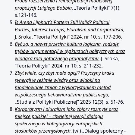
Próba rozszerzenia i reinterpretacji modelowej
propozycji Luigiego Bobbia
, „Teoria Polityki” 7(1),
s.121-146.
Is Arend Lijphart’s Pattern Still Valid? Political
Parties, Interest Groups, Pluralism and Corporatism
,
J. Sroka, “Teoria Polityki” 2024, nr 10, s. 177-206.
Być za, a nawet przeciw: kultura logiczna, rodzaje
trybów argumentacji w dyskursach politycznych oraz
wiodąca rola potocznego pragmatyzmu
, J. Sroka,
“Teoria Polityki” 2024, nr 10, s. 211-232.
Zbyt wiele, czy zbyt mało opcji? Przyczyny braku
synergii w reżimie wiedzy oraz widoki na
modelowanie zmian z wykorzystaniem metod
współczesnego behawioralizmu publicznego
,
„Studia z Polityki Publicznej” 2025 12(3), s. 51-76.
Korporatyzm i pluralizm jako zbiory rozmyte oraz
miejsce polskiej – chwiejnej wersji dialogu
społecznego w kategoryzacji europejskich
stosunków przemysłowych
, (w:) „Dialog społeczny -