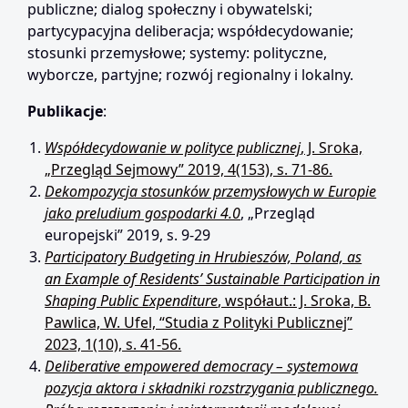
publiczne; dialog społeczny i obywatelski;
partycypacyjna deliberacja; współdecydowanie;
stosunki przemysłowe; systemy: polityczne,
wyborcze, partyjne; rozwój regionalny i lokalny.
Publikacje
:
Współdecydowanie w polityce publicznej
, J. Sroka,
„Przegląd Sejmowy” 2019, 4(153), s. 71-86.
Dekompozycja stosunków przemysłowych w Europie
jako preludium gospodarki 4.0
, „Przegląd
europejski” 2019, s. 9-29
Participatory Budgeting in Hrubieszów, Poland, as
an Example of Residents’ Sustainable Participation in
Shaping Public Expenditure
, współaut.: J. Sroka, B.
Pawlica, W. Ufel, “Studia z Polityki Publicznej”
2023, 1(10), s. 41-56.
Deliberative empowered democracy – systemowa
pozycja aktora i składniki rozstrzygania publicznego.