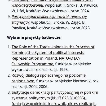
współdecydowaniu
, współaut.: J. Sroka, B. Pawlica,
W. Ufel, Kraków: Wydawnictwo Libron 2024.
Partycypacyjna deliberacja -rozwój, regres czy
stagnacja?
, współaut.: J. Sroka, W. Zając, B.
Pawlica, Kraków: Wydawnictwo Libron 2025.
Wybrane projekty badawcze:
The Role of the Trade Unions in the Process of
Forming the System of political Interests
Representation in Poland. NATO-OTAN
Fellowship Programme
, funkcja w projekcie:
wykonawca, rok realizacji: 1995.
Rozwój dialogu społecznego na poziomie
regionalnym
, funkcja w projekcie: kierownik, rok
realizacji: 2004-2006.
Instytucje demokracji partycypacyjnej w polskim
systemie politycznym (N117 023 31/0985),
funkcja w projekcie: kierownik, okres realizacji: