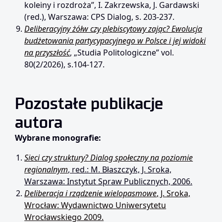
koleiny i rozdroża”, I. Zakrzewska, J. Gardawski
(red.), Warszawa: CPS Dialog, s. 203-237.
Deliberacyjny żółw czy plebiscytowy zając? Ewolucja
budżetowania partycypacyjnego w Polsce i jej widoki
na przyszłość
, „Studia Politologiczne” vol.
80(2/2026), s.104-127.
Pozostałe publikacje
autora
Wybrane monografie:
Sieci czy struktury? Dialog społeczny na poziomie
regionalnym
, red.: M. Błaszczyk, J. Sroka,
Warszawa: Instytut Spraw Publicznych, 2006.
Deliberacja i rządzenie wielopasmowe
, J. Sroka,
Wrocław: Wydawnictwo Uniwersytetu
Wrocławskiego 2009.