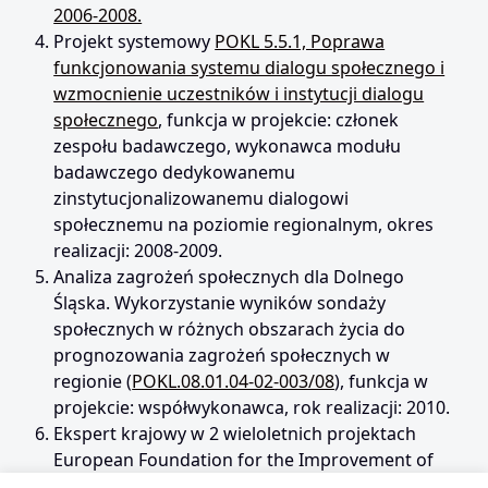
2006-2008.
Projekt systemowy
POKL 5.5.1, Poprawa
funkcjonowania systemu dialogu społecznego i
wzmocnienie uczestników i instytucji dialogu
społecznego
, funkcja w projekcie: członek
zespołu badawczego, wykonawca modułu
badawczego dedykowanemu
zinstytucjonalizowanemu dialogowi
społecznemu na poziomie regionalnym, okres
realizacji: 2008-2009.
Analiza zagrożeń społecznych dla Dolnego
Śląska. Wykorzystanie wyników sondaży
społecznych w różnych obszarach życia do
prognozowania zagrożeń społecznych w
regionie (
POKL.08.01.04-02-003/08
), funkcja w
projekcie: współwykonawca, rok realizacji: 2010.
Ekspert krajowy w 2 wieloletnich projektach
European Foundation for the Improvement of
Living and Working Conditions z siedzibą w