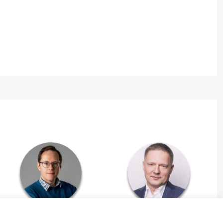
dr Paweł Puczkarski
Rafał Rogulski