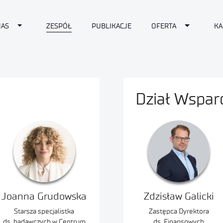
Toggle Dropdown
Toggle Dr
NAS
ZESPÓŁ
PUBLIKACJE
OFERTA
KA
Dział Wspar
Joanna Grudowska
Zdzisław Galicki
Starsza specjalistka
Zastępca Dyrektora
ds. badawczych w Centrum
ds. Finansowych