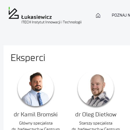
POZNAJ 
Eksperci
dr Kamil Bromski
dr Oleg Dietkow
Główny specjalista
Starszy specjalista
ds. badawczych w Centrum
ds. badawczych w Centrum