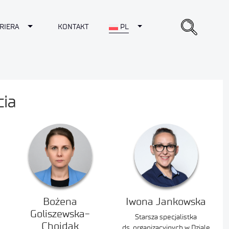
opdown
Toggle Dropdown
Toggle Dropdown
RIERA
KONTAKT
PL
cia
Bożena
Iwona Jankowska
Goliszewska-
Starsza specjalistka
Chojdak
ds. organizacyjnych w Dziale