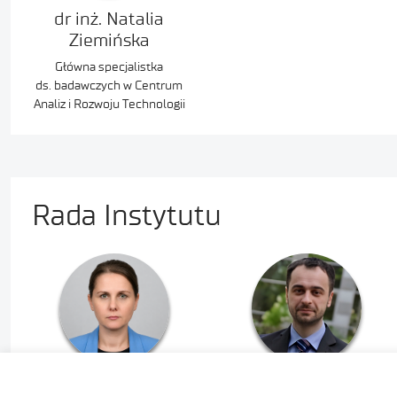
dr inż. Natalia
Ziemińska
Główna specjalistka
ds. badawczych w Centrum
Analiz i Rozwoju Technologii
Rada Instytutu
Bożena
dr Marcin Kardas