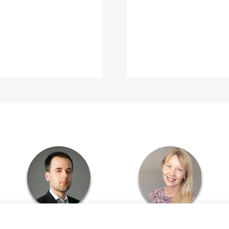
dr Piotr Mazur
prof. Aleksandra