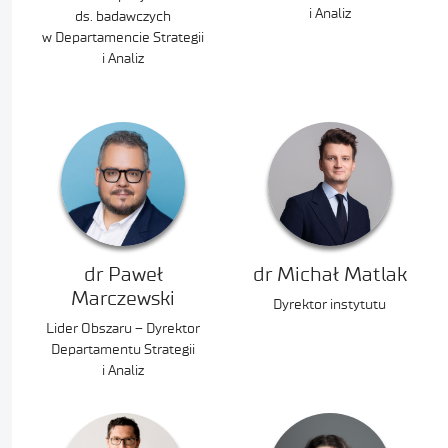
i Analiz
ds. badawczych
w Departamencie Strategii
i Analiz
dr Paweł
dr Michał Matlak
Marczewski
Dyrektor instytutu
Lider Obszaru – Dyrektor
Departamentu Strategii
i Analiz