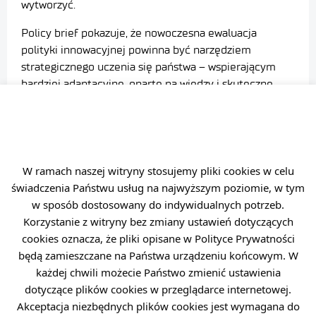
wytworzyć.
Policy brief pokazuje, że nowoczesna ewaluacja
polityki innowacyjnej powinna być narzędziem
strategicznego uczenia się państwa – wspierającym
bardziej adaptacyjne, oparte na wiedzy i skuteczne
zarządzanie publiczne.
Pełna treść policy briefu dostępna jest poniżej.
Policy Brief „Między makroekonomiczną oceną
W ramach naszej witryny stosujemy pliki cookies w celu
kosztów a systemową analizą wartości
dodanej”
świadczenia Państwu usług na najwyższym poziomie, w tym
w sposób dostosowany do indywidualnych potrzeb.
Korzystanie z witryny bez zmiany ustawień dotyczących
cookies oznacza, że pliki opisane w Polityce Prywatności
będą zamieszczane na Państwa urządzeniu końcowym. W
każdej chwili możecie Państwo zmienić ustawienia
dotyczące plików cookies w przeglądarce internetowej.
Akceptacja niezbędnych plików cookies jest wymagana do