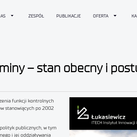
Toggle Dropdown
Toggle Dr
NAS
ZESPÓŁ
PUBLIKACJE
OFERTA
KA
gminy – stan obecny i pos
zenia funkcji kontrolnych
nów stanowiących po 2002
polityk publicznych, w tym
jnego i jej oddziaływania