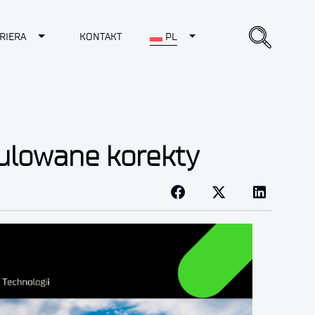
opdown
Toggle Dropdown
Toggle Dropdown
RIERA
KONTAKT
PL
tulowane korekty