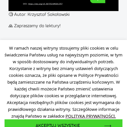
🧐 Autor: Krzysztof Sokołowski
🙏 Zapraszamy do lektury!
W ramach naszej witryny stosujemy pliki cookies w celu
świadczenia Państwu usług na najwyższym poziomie, w tym
w sposób dostosowany do indywidualnych potrzeb.
Korzystanie z witryny bez zmiany ustawień dotyczących
cookies oznacza, że pliki opisane w Polityce Prywatności
będą zamieszczane na Państwa urządzeniu końcowym. W
każdej chwili możecie Państwo zmienić ustawienia
dotyczące plików cookies w przeglądarce internetowej.
Dane osobowe
Dostępność
Polityka prywatności
Akceptacja niezbędnych plików cookies jest wymagana do
prawidłowego działania witryny. Szczegółowe informacje
Zamówienia publiczne
Zgłaszanie naruszeń prawa
znajdą Państwo w zakładce
POLITYKA PRYWATNOŚCI.
Plan Równości Płci
Regulamin organizacyjny
AKCEPTUJ WSZYSTKIE