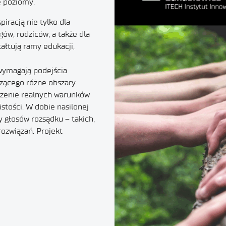
e poziomy.
piracją nie tylko dla
ów, rodziców, a także dla
tałtują ramy edukacji,
wymagają podejścia
zącego różne obszary
orzenie realnych warunków
stości. W dobie nasilonej
y głosów rozsądku – takich,
rozwiązań. Projekt