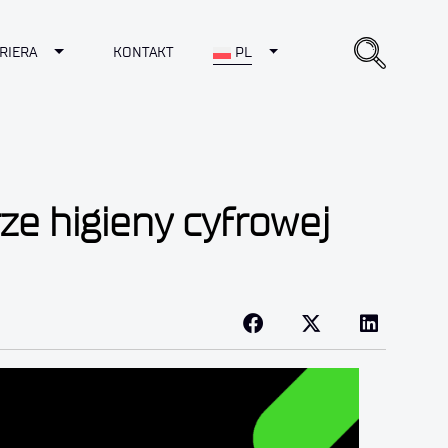
opdown
Toggle Dropdown
Toggle Dropdown
RIERA
KONTAKT
PL
ze higieny cyfrowej