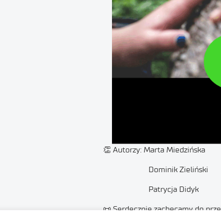
👏 Autorzy: Marta Miedzińska
Dominik Zieliński
Patrycja Didyk
📜 Serdecznie zachęcamy do prze