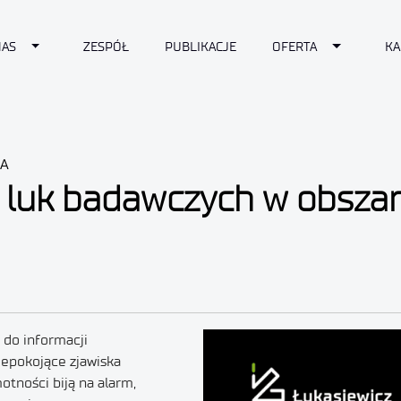
Toggle Dropdown
Toggle Dr
NAS
ZESPÓŁ
PUBLIKACJE
OFERTA
KA
JA
 luk badawczych w obszar
 do informacji
iepokojące zjawiska
otności biją na alarm,