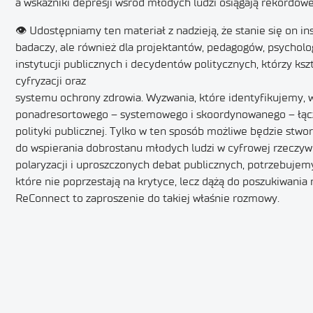
a wskaźniki depresji wśród młodych ludzi osiągają rekordow
👁‍ Udostępniamy ten materiał z nadzieją, że stanie się on ins
badaczy, ale również dla projektantów, pedagogów, psycholog
instytucji publicznych i decydentów politycznych, którzy ksz
cyfryzacji oraz
systemu ochrony zdrowia. Wyzwania, które identyfikujemy, 
ponadresortowego – systemowego i skoordynowanego – łąc
polityki publicznej. Tylko w ten sposób możliwe będzie stw
do wspierania dobrostanu młodych ludzi w cyfrowej rzeczywi
polaryzacji i uproszczonych debat publicznych, potrzebujem
które nie poprzestają na krytyce, lecz dążą do poszukiwania 
ReConnect to zaproszenie do takiej właśnie rozmowy.