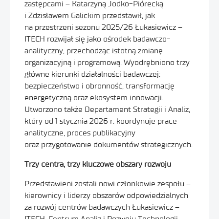
zastępcami – Katarzyną Jodko-Piórecką
i Zdzisławem Galickim przedstawił, jak
na przestrzeni sezonu 2025/26 Łukasiewicz –
ITECH rozwijał się jako ośrodek badawczo-
analityczny, przechodząc istotną zmianę
organizacyjną i programową. Wyodrębniono trzy
główne kierunki działalności badawczej:
bezpieczeństwo i obronność, transformację
energetyczną oraz ekosystem innowacji.
Utworzono także Departament Strategii i Analiz,
który od 1 stycznia 2026 r. koordynuje prace
analityczne, proces publikacyjny
oraz przygotowanie dokumentów strategicznych.
Trzy centra, trzy kluczowe obszary rozwoju
Przedstawieni zostali nowi członkowie zespołu –
kierownicy i liderzy obszarów odpowiedzialnych
za rozwój centrów badawczych Łukasiewicz –
ITECH. Centrum Analiz i Rozwoju Technologii