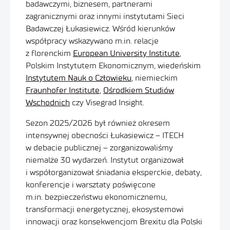
badawczymi, biznesem, partnerami
zagranicznymi oraz innymi instytutami Sieci
Badawczej Łukasiewicz. Wśród kierunków
współpracy wskazywano m.in. relacje
z florenckim
European University Institute
,
Polskim Instytutem Ekonomicznym, wiedeńskim
Instytutem Nauk o Człowieku
, niemieckim
Fraunhofer Institute
,
Ośrodkiem Studiów
Wschodnich
czy Visegrad Insight.
Sezon 2025/2026 był również okresem
intensywnej obecności Łukasiewicz – ITECH
w debacie publicznej – zorganizowaliśmy
niemalże 30 wydarzeń. Instytut organizował
i współorganizował śniadania eksperckie, debaty,
konferencje i warsztaty poświęcone
m.in. bezpieczeństwu ekonomicznemu,
transformacji energetycznej, ekosystemowi
innowacji oraz konsekwencjom Brexitu dla Polski