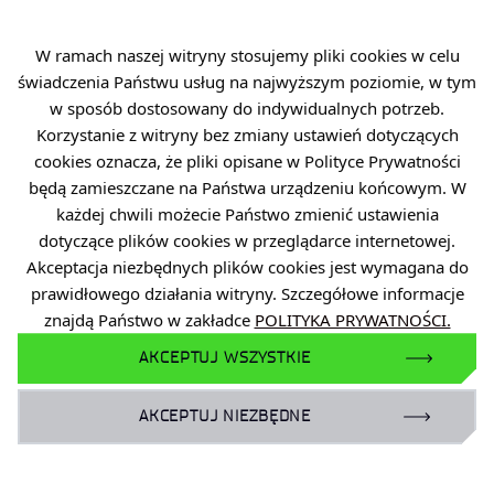
Brak opublikowanego wyniku naboru.
W ramach naszej witryny stosujemy pliki cookies w celu
świadczenia Państwu usług na najwyższym poziomie, w tym
w sposób dostosowany do indywidualnych potrzeb.
APLIKUJ TERAZ
Korzystanie z witryny bez zmiany ustawień dotyczących
cookies oznacza, że pliki opisane w Polityce Prywatności
będą zamieszczane na Państwa urządzeniu końcowym. W
POWRÓT DO LISTY OFERT
każdej chwili możecie Państwo zmienić ustawienia
dotyczące plików cookies w przeglądarce internetowej.
PRZEJDŹ DO LISTY
Akceptacja niezbędnych plików cookies jest wymagana do
WYNIKÓW NABORÓW
prawidłowego działania witryny. Szczegółowe informacje
znajdą Państwo w zakładce
POLITYKA PRYWATNOŚCI.
AKCEPTUJ WSZYSTKIE
AKCEPTUJ NIEZBĘDNE