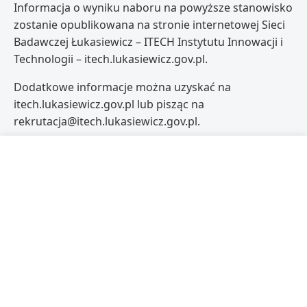
Informacja o wyniku naboru na powyższe stanowisko
zostanie opublikowana na stronie internetowej Sieci
Badawczej Łukasiewicz – ITECH Instytutu Innowacji i
Technologii – itech.lukasiewicz.gov.pl.
Dodatkowe informacje można uzyskać na
itech.lukasiewicz.gov.pl lub pisząc na
rekrutacja@itech.lukasiewicz.gov.pl.
Informujemy, że w Sieci Badawczej Łukasiewicz –
ITECH Instytucie Innowacji i Technologii obowiązuje
Regulamin zgłaszania naruszeń prawa oraz ochrony
osób zgłaszających naruszenia (Sygnalistów).
WYNIK NABORU