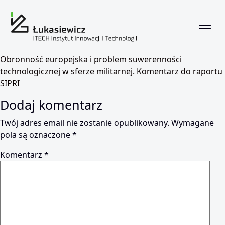
Obronność europejska i problem s
Obronność europejska i problem suwerenności
technologicznej w sferze militarnej. Komentarz do raportu
Autor:
malgorzataozimska
SIPRI
2025-04-30
Dodaj komentarz
Brak komentarzy
Twój adres email nie zostanie opublikowany.
Wymagane
pola są oznaczone
*
Komentarz
*